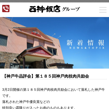
togg
navi
【神戸牛品評会】第１８５回神戸肉枝肉共励会
3月2日開催の第１８５回神戸肉枝肉共励会において落札した神戸牛
です。
落札された神戸牛優良賞などの
特別良い霜降りが入ったお肉のものもあります。