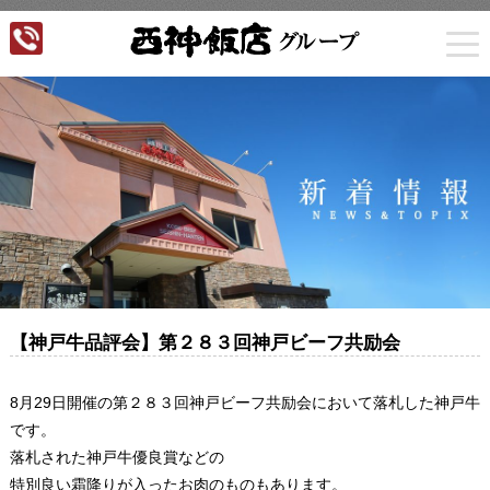
togg
navi
【神戸牛品評会】第２８３回神戸ビーフ共励会
8月29日開催の第２８３回神戸ビーフ共励会において落札した神戸牛
です。
落札された神戸牛優良賞などの
特別良い霜降りが入ったお肉のものもあります。