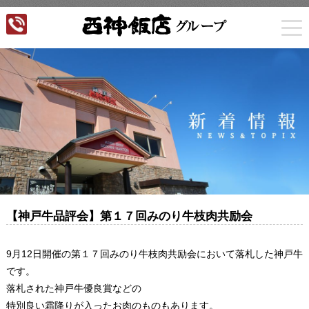
togg
navi
【神戸牛品評会】第１７回みのり牛枝肉共励会
9月12日開催の第１７回みのり牛枝肉共励会において落札した神戸牛
です。
落札された神戸牛優良賞などの
特別良い霜降りが入ったお肉のものもあります。