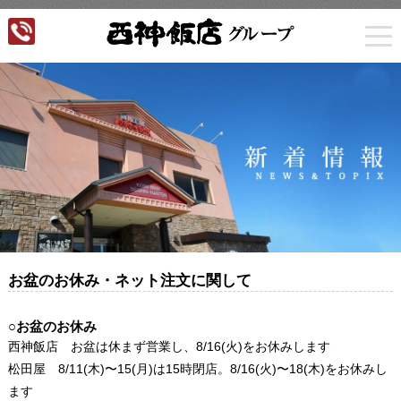
togg
navi
お盆のお休み・ネット注文に関して
○お盆のお休み
西神飯店 お盆は休まず営業し、8/16(火)をお休みします
松田屋 8/11(木)〜15(月)は15時閉店。8/16(火)〜18
(木)をお休みし
ます