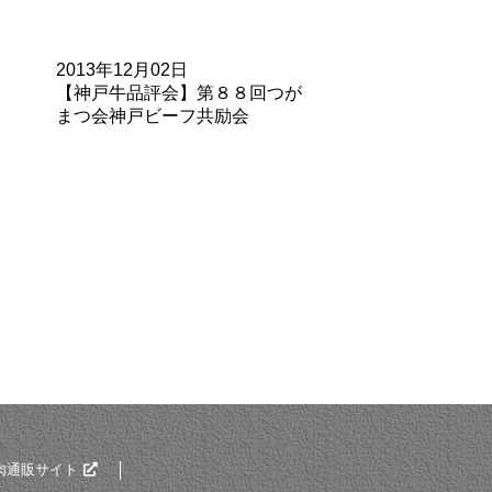
2013年12月02日
【神戸牛品評会】第８８回つが
まつ会神戸ビーフ共励会
肉通販サイト