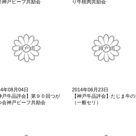
産神戸ビーフ共励会
り牛枝肉共励会
14年08月04日
2014年06月23日
神戸牛品評会】第９０回つが
【神戸牛品評会】たじま牛の
つ会神戸ビーフ共励会
（一般セリ）