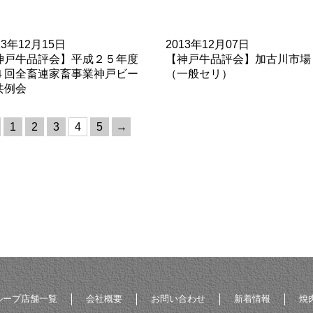
13年12月15日
2013年12月07日
神戸牛品評会】平成２５年度
【神戸牛品評会】加古川市場
４回全畜連家畜事業神戸ビー
（一般セリ）
共例会
1
2
3
4
5
→
ループ店舗一覧
会社概要
お問い合わせ
新着情報
焼