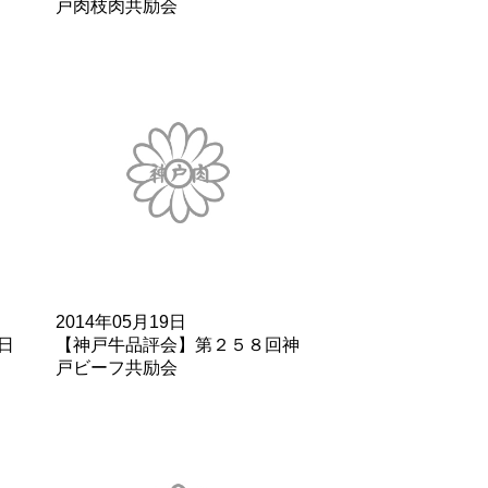
戸肉枝肉共励会
2014年05月19日
日
【神戸牛品評会】第２５８回神
戸ビーフ共励会