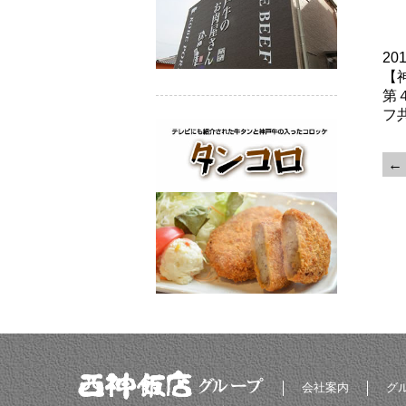
20
【
第
フ
←
会社案内
グ