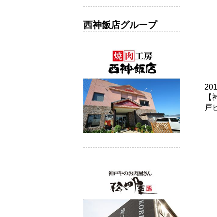
西神飯店グループ
20
【
戸