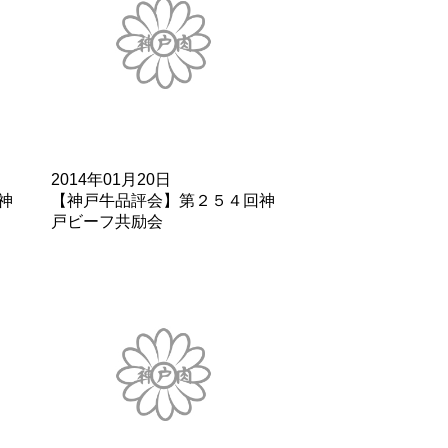
2014年01月20日
神
【神戸牛品評会】第２５４回神
戸ビーフ共励会